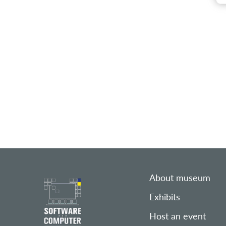
About museum
Exhibits
Host an event