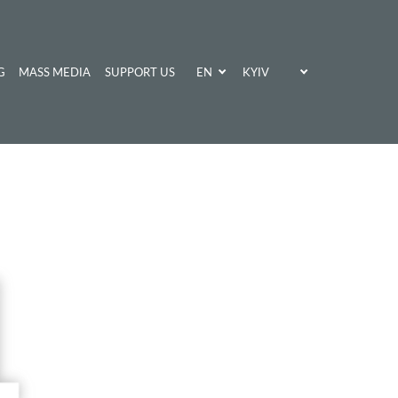
EN
KYIV
G
MASS MEDIA
SUPPORT US
UA
KHARKIV