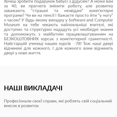
Хочеш зробити подарунок бабусі з дідусем? А може вам
за 40, ви прагнете змінити роботу, але розвитку
заважають “страшні та незвідані” комп’ютерні
програми? Чи ви на пенсії і бажаєте просто йти “у ногу”
з часом? У будь-якому випадку у Software and Computer
Museum на тебе чекають найлояльніші вчителі, якi
доступно та структурно нададуть усі необхідні знання
та допоможуть з майбутнім працевлаштуванням на
БЕЗКОШТОВНИХ курсах з комп'ютерної грамотності.
Найстаршій учениці наших курсів -78! Тож наші двері
відчинені для кожного. І для кожного вони відчинять
двері у нове життя.
НАШІ ВИКЛАДАЧІ
Професіонали своєї справи, які роблять свій соціальний
внесок в розвиток