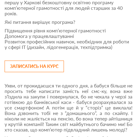
першу у Харкові безкоштовну освітню програму
комп’ютерної грамотності для людей старших за 40
років.
Які питання вирішує програма?
Підвищення рівня комп’ютерної грамотності
Допомога у працевлаштуванні
Розвиток професійних навичок, необхідних для роботи
у сфері IT (дизайн, лідогенерація, техпідтримка)
ЗАПИСАТИСЬ НА КУРС
Уяви, от прокидаєшся ти одного дня, а бабуся більше не
просить тебе написати замість неї смс-ку, вона вже
з’їздила на закупи і повернулася, бо не чекала у черзі за
готівкою до банківської каси - бабуся розрахувалася за
усе смартфоном! А потім ще й у “сторіз” це виклала!
Вона дзвонить тобі не з “домашнього”, а по скайпу. І
ніколи не жаліється на пенсію, бо вона тепер айтішниця
у крутій компанії! Таким світ майбутнього бачимо ми! Бо
хто сказав, що комп’ютер підвладний лишень молоді?