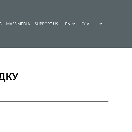
EN
KYIV
G
MASS MEDIA
SUPPORT US
UA
KHARKIV
ДКУ