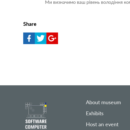
Ми визначимо ваш рівень володіння ко
Share
About museum
Exhibits
Host an event