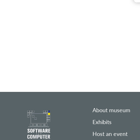
About museum
Exhibits
Host an event