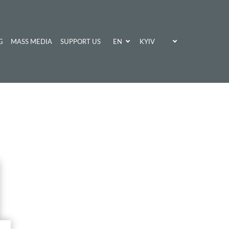
EN
KYIV
G
MASS MEDIA
SUPPORT US
UA
KHARKIV