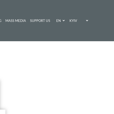
EN
KYIV
G
MASS MEDIA
SUPPORT US
UA
KHARKIV