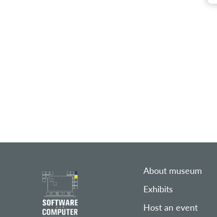
About museum
Exhibits
Host an event