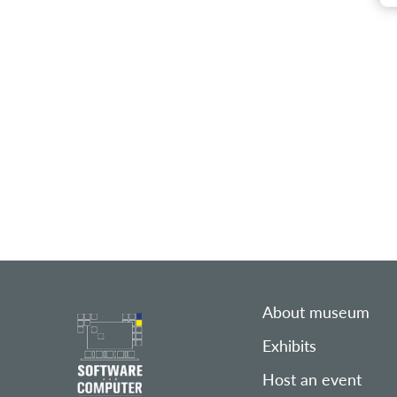
About museum
Exhibits
Host an event