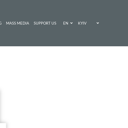
EN
KYIV
G
MASS MEDIA
SUPPORT US
UA
KHARKIV