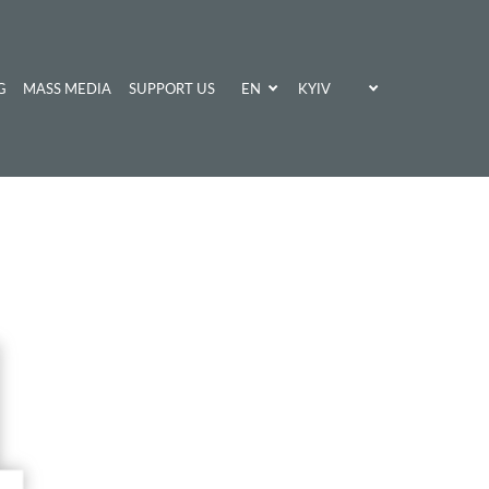
EN
KYIV
G
MASS MEDIA
SUPPORT US
UA
KHARKIV