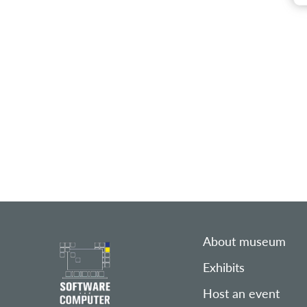
About museum
Exhibits
Host an event