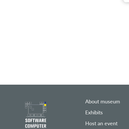
About museum
Exhibits
Host an event