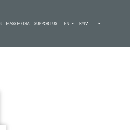
EN
KYIV
G
MASS MEDIA
SUPPORT US
UA
KHARKIV