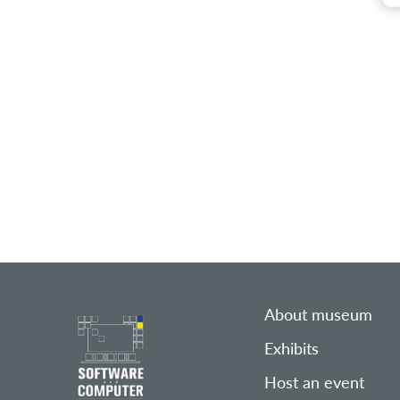
About museum
Exhibits
Host an event