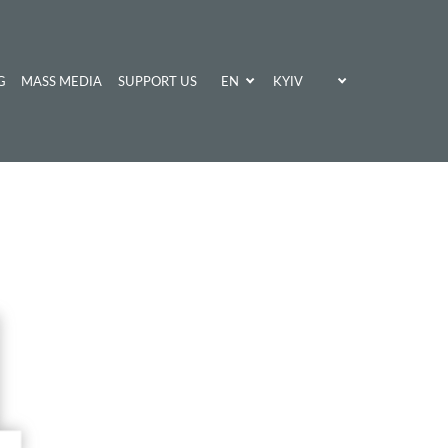
EN
KYIV
G
MASS MEDIA
SUPPORT US
UA
KHARKIV