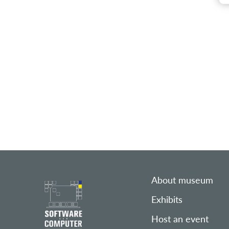
About museum
Exhibits
Host an event