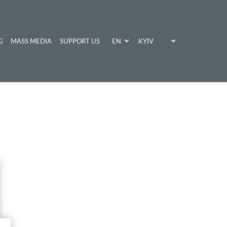
EN
KYIV
G
MASS MEDIA
SUPPORT US
UA
KHARKIV