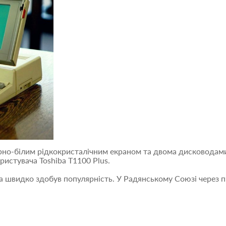
чорно-білим рідкокристалічним екраном та двома дисководами
ристувача Toshiba T1100 Plus.
а швидко здобув популярність. У Радянському Союзі через п’