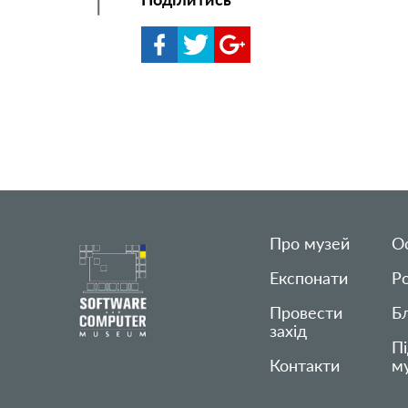
Про музей
Ос
Експонати
Р
Провести
Б
захід
П
Контакти
м