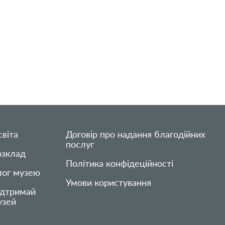
віта
Договір про надання благодійних
послуг
озклад
Політика конфідеційності
лог музею
Умови користування
ідтримай
узей