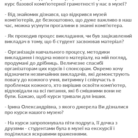
курс базової комп'ютерної грамотності у нас в музеї?
- Від знайомих дізнався, що відкрився музей
комп'ютерів, де безкоштовно, що дуже важливо в наш
час, можна усунути прогалини в знанні комп'ютера.
- Як проходив процес викладання, чи був зацікавлений
викладач в тому, що б студент засвоював матеріал?
- Організація навчального процесу, методики
викладання і подача нового матеріалу, на мій погляд,
продумані до дрібниць. Величезне спасибі
організаторам цих курсів і спонсорам. Окремо хочу
відзначити незвичайних викладачів, які демонструють
повагу до кожного учня, витримку і співучасть в
проблемах кожного, хто вирішив освоїти комп'ютер,
відповідали на всі питання, які б смішними вони не
були. Бажаю, щоб курси тривали для інших
.
- Ірина Олександрівна, з якого джерела Ви дізналися
про курси нашого музею?
- На курси запропонувала піти подруга, її дочка з
друзями - студентами була в музеї на екскурсії і
поділилася яскравими враженнями.