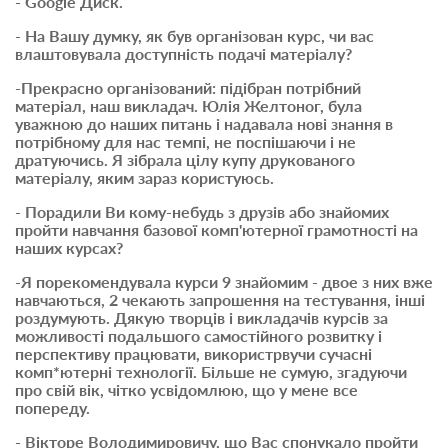
- Google Диск.
- На Вашу думку, як був організован курс, чи вас
влаштовувала доступність подачі матеріалу?
-Прекрасно організований: підібран потрібний
матеріал, наш викладач. Юлія Желтоног, була
уважною до наших питань і надавала нові знання в
потрібному для нас темпі, не поспішаючи і не
дратуючись. Я зібрала цілу купу друкованого
матеріалу, яким зараз користуюсь.
- Порадили Ви кому-небудь з друзів або знайомих
пройти навчання базової комп'ютерної грамотності на
наших курсах?
-Я порекомендувала курси 9 знайомим - двое з них вже
навчаються, 2 чекають запрошення на тестування, інші
роздумують. Дякую творців і викладачів курсів за
можливості подальшого самостійного розвитку і
перспективу працювати, використрвучи сучасні
комп*ютерні технології. Більше не сумую, згадуючи
про свій вік, чітко усвідомлюю, що у мене все
попереду.
- Вікторе Володимировичу, що Вас спонукало пройти