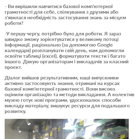
- Ви вирішили навчитися базової комп'ютерної
грамотності для себе, спілкування з друзями або
з'явилася необхідність застосування знань за місцем
роботи?
-У першу чергу, потрібно було для роботи. Я зараз
швидко зможу зорієнтуватися у великому потоці
інформації, раціонально (за допомогою Google
календаря) розпланувати свій день, нам допомогли
освоїти таблиці (excel), форматувати тексти і багато
іншого. Дякую організаторам і викладачів за класний
проект.
Діалог вийшов результативним, наші випускники
активно застосовують знання, отримані на курсах
базової комп'ютерної грамотності. Вони високо
оцінили організацію та методи викладання. А колектив
музею готує нові програми, удосконалює способи
викладу матеріалу, вишукує ресурси для подальшого
розвитку.