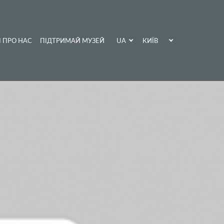
UA
КИЇВ
І ПРО НАС
ПІДТРИМАЙ МУЗЕЙ
EN
ХАРКІВ