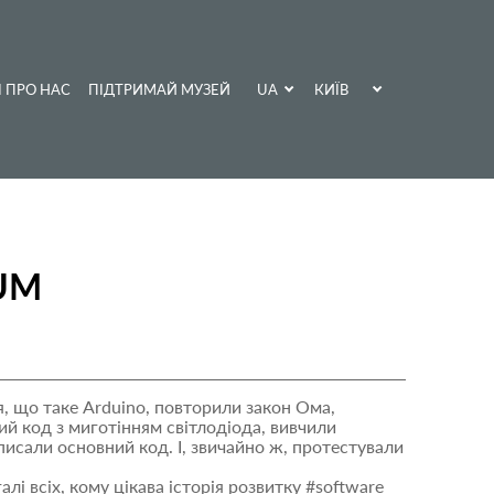
UA
КИЇВ
І ПРО НАС
ПІДТРИМАЙ МУЗЕЙ
EN
ХАРКІВ
UM
я, що таке Arduino, повторили закон Ома,
й код з миготінням світлодіода, вивчили
исали основний код. І, звичайно ж, протестували
і всіх, кому цікава історія розвитку #software