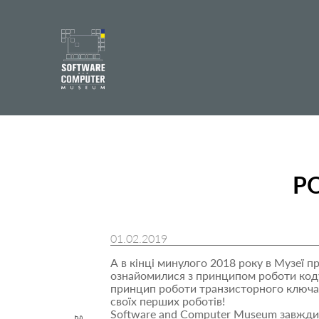
Р
01.02.2019
А в кінці минулого 2018 року в Музеї п
ознайомилися з принципом роботи коду
принцип роботи транзисторного ключа, 
своїх перших роботів!
Software and Computer Museum завжди го