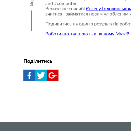
blog
and #computer.
Величезне спасибі
Євгену Головинсько
вчитися і займатися новим улюбленим х
Подивитись на один з результатів робо
Роботи що танцюють в нашому Музеї!
Поділитись