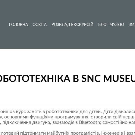
ГОЛОВНА
ОСВІТА
РОЗКЛАД ЕКСКУРСІЙ
БЛОГ МУЗЕЮ
ЗМ
ОБОТОТЕХНІКА В SNC MUSE
ройшов курс занять з робототехніки для дітей. Діти дізналис
, основними функціями програмування, створили свій перши
підключення двигуна, взаємодія з Bluetooth; самостійно нап
товий підтримати майбутніх програмістів, інженерів і взагал