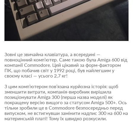
Зовні це звичайна клавіатура, а всередині —
повноцінний комп’ютер. Саме такою була Amiga 600 від
компанії Commodore. Цей цікавий за форм-фактором
ПК, що побачив світ у 1992 році, був найлегшим у
своєму класі — усього 2,7 кг!
З цим комп’ютером пов’язана курйозна історія: щоб
зменшити витрати, компанія-виробник вирішила
позиціонувати Amiga 300 (перша назва моделі) як
покращену версію вищого за статусом Amiga 500+. Ось
тільки зробили це в Commodore безпосередньо перед
випуском, не встигнувши замінити надпис 300 на 600 на
материнській платі! Тому їх швидко розкусили.