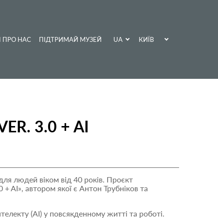
UA
КИЇВ
І ПРО НАС
ПІДТРИМАЙ МУЗЕЙ
EN
ХАРКІВ
. 3.0 + AІ
ля людей віком від 40 років. Проєкт
+ AІ», автором якої є Антон Трубніков та
телекту (AI) у повсякденному житті та роботі.