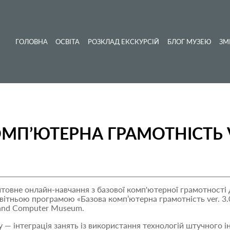
ГОЛОВНА
ОСВІТА
РОЗКЛАД ЕКСКУРСІЙ
БЛОГ МУЗЕЮ
ЗМ
МПʼЮТЕРНА ГРАМОТНІСТЬ VER
товне онлайн-навчання з базової комп'ютерної грамотності д
ітньою програмою «Базова компʼютерна грамотність ver. 3.0 
 and Computer Museum.
 — інтеграція занять із використання технологій штучного ін