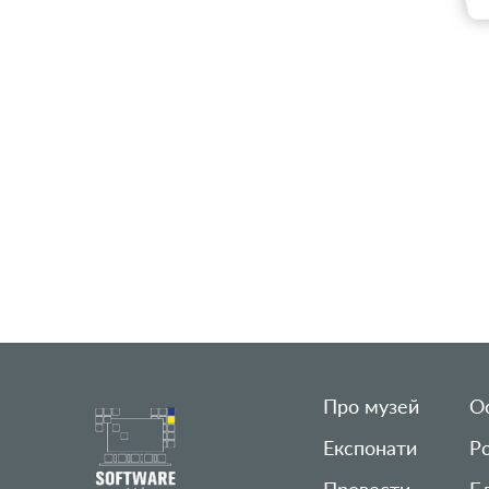
Про музей
Ос
Експонати
Р