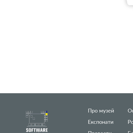
Про музей
Ос
Експонати
Р