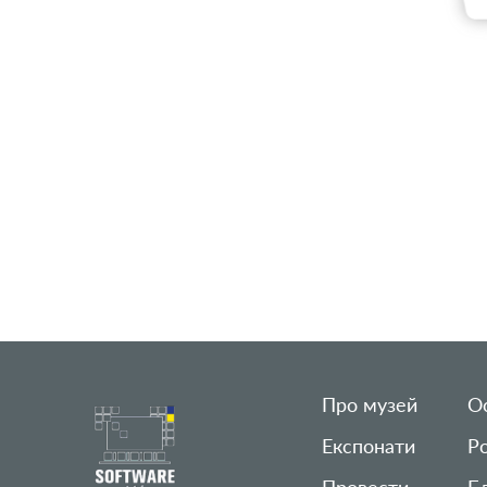
Про музей
Ос
Експонати
Р