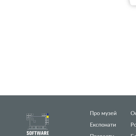
Про музей
Ос
Експонати
Р