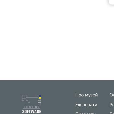
Про музей
Ос
Експонати
Р