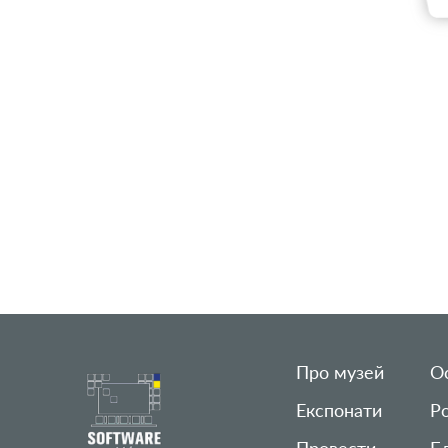
Про музей
Ос
Експонати
Р