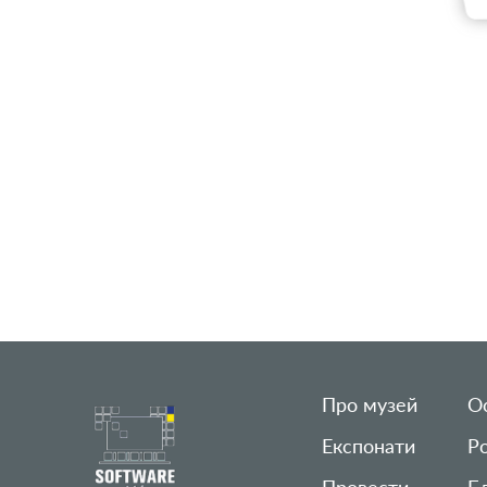
Про музей
Ос
Експонати
Р