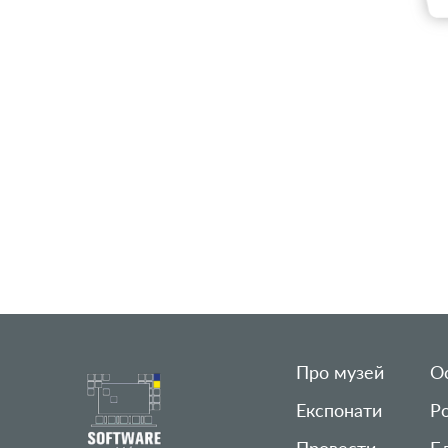
Про музей
Ос
Експонати
Р