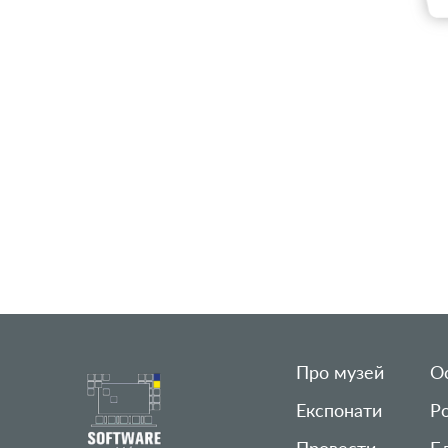
Про музей
Ос
Експонати
Р