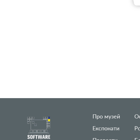
Про музей
Ос
Експонати
Р