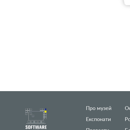
Про музей
Ос
Експонати
Р